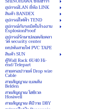
SHINOHAWA ชิโนฮาวา
อุปกรณ์LAN ยี่ห้อ LINK
สินค้า BANDEX
อุปกรณ์ไฟฟ้า TEND
อุปกรณ์กันระเบิดในโรงงาน
ExplosionProof
อุปกรณ์รักษาปลอดภัยคลา
วด์ security center
เทปพันสายไฟ PVC TAPE
สินค้า SUN
ตู้Wall Rack 6U40 Hi-
end/Telepart
สายดรอปวายด์ Drop wire
Cable
สายสัญญาณ เบลเด้น
Belden
สายสัญญาณ โฮซิเวล
Hosiwell
สายสัญญาณ ดีบีวาย DBY