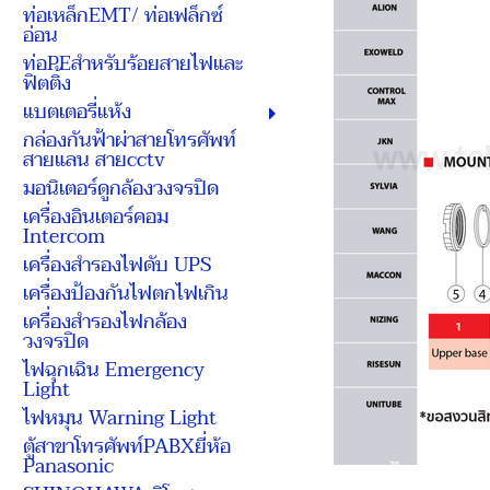
ท่อเหล็กEMT/ ท่อเฟล็กซ์
อ่อน
ท่อPEสำหรับร้อยสายไฟและ
ฟิตติ้ง
แบตเตอรี่แห้ง
กล่องกันฟ้าผ่าสายโทรศัพท์
สายแลน สายcctv
มอนิเตอร์ดูกล้องวงจรปิด
เครื่องอินเตอร์คอม
Intercom
เครื่องสำรองไฟดับ UPS
เครื่องป้องกันไฟตกไฟเกิน
เครื่องสำรองไฟกล้อง
วงจรปิด
ไฟฉุกเฉิน Emergency
Light
ไฟหมุน Warning Light
ตู้สาขาโทรศัพท์PABXยี่ห้อ
Panasonic