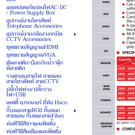
อะแดปเตอร์แปลงไฟAC-DC
/ Power Supply Box
อุปกรณ์งานโทรศัพท์
Telephone Accessories
อุปกรณ์งานกล้องวงจรปิด
CCTV Accessories
ชุดขยายสัญญาณHDMI
ชุดขยายสัญญาณVGA
ตู้พลาสติก/บ๊อกกันน้ำ/พุ๊ก
พลาสติก
รางครอบสายไฟ สายแลน
สายโทรศัพท์ สายCCTV
ปลั๊กไฟพ่วง/ปลั๊กราง
ไฟ+USB
เซฟตี้ เบรกเกอร์ ยี่ห้อ Haco
กิ๊บตอกสายRG6 กิ๊บตอก
สายแลน กิ๊บตอกสายFiber
ท่อพีวีซีสีขาวและฟิตติ้ง
ท่อพีวีซีสีเหลืองและฟิตติ้ง