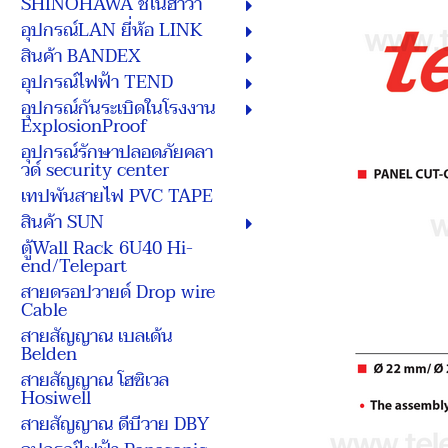
SHINOHAWA ชิโนฮาวา
อุปกรณ์LAN ยี่ห้อ LINK
สินค้า BANDEX
อุปกรณ์ไฟฟ้า TEND
อุปกรณ์กันระเบิดในโรงงาน
ExplosionProof
อุปกรณ์รักษาปลอดภัยคลา
วด์ security center
เทปพันสายไฟ PVC TAPE
สินค้า SUN
ตู้Wall Rack 6U40 Hi-
end/Telepart
สายดรอปวายด์ Drop wire
Cable
สายสัญญาณ เบลเด้น
Belden
สายสัญญาณ โฮซิเวล
Hosiwell
สายสัญญาณ ดีบีวาย DBY