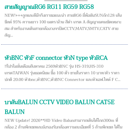
สายสัญญาณRG6 RG11 RG59 RG58
NEW!+++ถูกและดีมีจริงเราขอแนะนำ สายRG6 ยี่ห้อซันSUNถัก128 เส้น
ชีลด์ 95% ความยาว 100 เมตร/ม้วน สีดำ เกรด A สัญญาณคมชัดเหมาะ
สม สำหรับงานเดินสายกล้องวงจรปิดCCTV,MATV,SMTV,CATV สาย
สัญ...
หัวBNC หัวF connector หัวN type หัวRCA
!!โปรโมชั่นเดือนสิงหาคม 2569หัวBNC รุ่น HS-319,HS-310
เกรดTAIWAN รุ่นยอดนิยม ซื้อ 100 ต้ว ขายในราคา 10 บาท/ตัว ราคา
ปกติ 20.00 หัวbnc,หัวBNC,หัวBNC Connector และหัวเอฟ.ไทด์ F C...
บาลันBALUN CCTV VIDEO BALUN CAT5E
BALUN
NEW Update! 2026**HD Video Balunสามารถเดินได้ไกล300m ที่
กล้อง 2 ล้านพิกเซลและยังรองรับกล้องความละเอียดที่ 5 ล้านพิกเซล ได้ใน