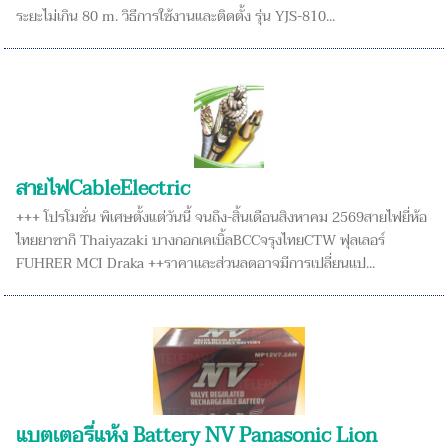
ระยะไม่เกิน 80 m. วิธีการใช้งานและติดตั้ง รุ่น YJS-810...
สายไฟCableElectric
+++ โปรโมชั่น พิเศษตั้งแต่วันนี้ จนถึง-สิ้นเดือนสิงหาคม 2569สายไฟยี่ห้อ
ไทยยาซากิ Thaiyazaki บางกอกเคเบิ้ลBCCจรุงไทยCTW ฟุลเลอร์
FUHRER MCI Draka ++ราคาเเละส่วนลดอาจมีการเปลี่ยนเเป...
แบตเตอรี่แห้ง Battery NV Panasonic Lion